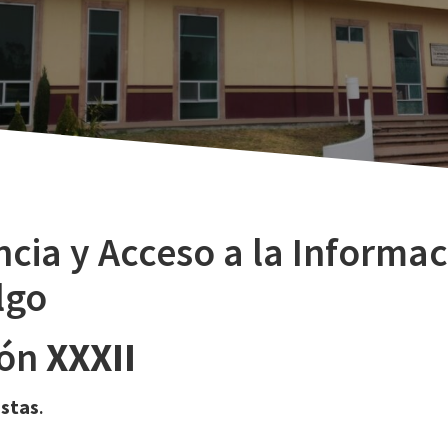
cia y Acceso a la Informac
lgo
ión
XXXII
istas
.