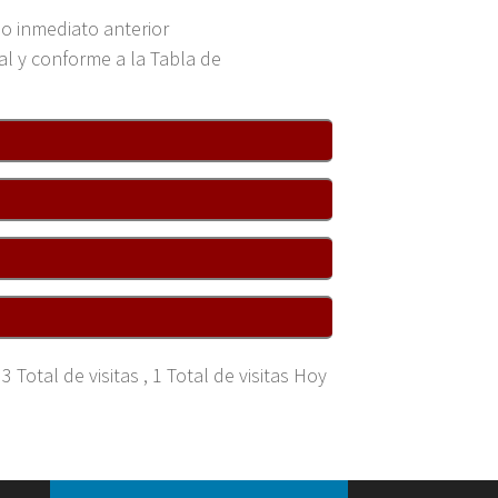
cio inmediato anterior
al y conforme a la Tabla de
3 Total de visitas
, 1 Total de visitas Hoy