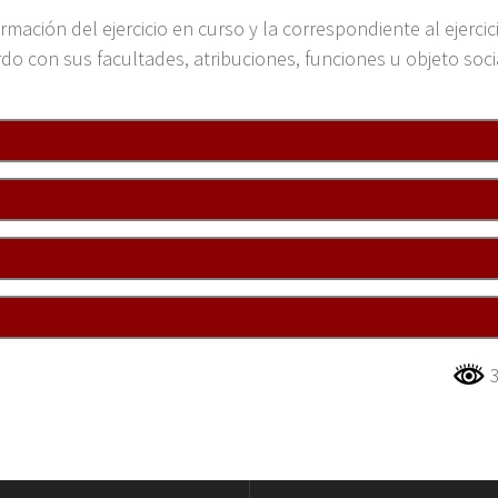
ormación del ejercicio en curso y la correspondiente al ejerci
do con sus facultades, atribuciones, funciones u objeto soci
3